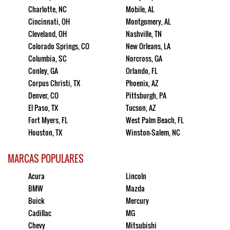
Charlotte, NC
Mobile, AL
Cincinnati, OH
Montgomery, AL
Cleveland, OH
Nashville, TN
Colorado Springs, CO
New Orleans, LA
Columbia, SC
Norcross, GA
Conley, GA
Orlando, FL
Corpus Christi, TX
Phoenix, AZ
Denver, CO
Pittsburgh, PA
El Paso, TX
Tucson, AZ
Fort Myers, FL
West Palm Beach, FL
Houston, TX
Winston-Salem, NC
MARCAS POPULARES
Acura
Lincoln
BMW
Mazda
Buick
Mercury
Cadillac
MG
Chevy
Mitsubishi