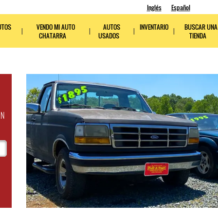
Inglés
Español
UTOS
VENDO MI AUTO
AUTOS
INVENTARIO
BUSCAR UNA
CHATARRA
USADOS
TIENDA
ON