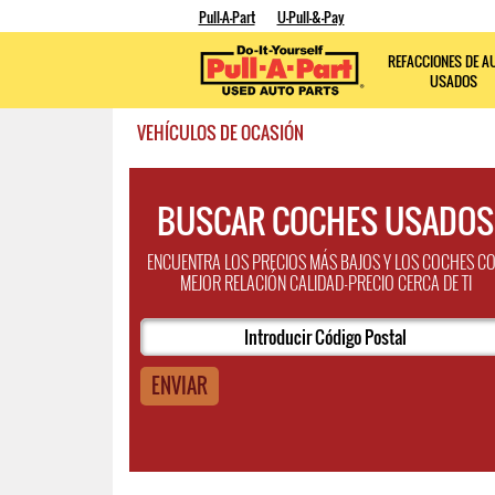
Pull-A-Part
U-Pull-&-Pay
REFACCIONES DE A
USADOS
VEHÍCULOS DE OCASIÓN
BUSCAR COCHES USADOS
ENCUENTRA LOS PRECIOS MÁS BAJOS Y LOS COCHES C
MEJOR RELACIÓN CALIDAD-PRECIO CERCA DE TI
ENVIAR