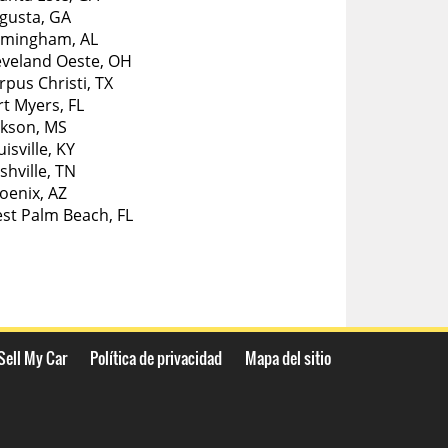
gusta, GA
rmingham, AL
eveland Oeste, OH
rpus Christi, TX
rt Myers, FL
ckson, MS
isville, KY
shville, TN
oenix, AZ
st Palm Beach, FL
Sell My Car
Política de privacidad
Mapa del sitio