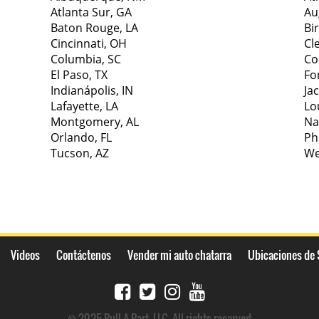
Atlanta Sur, GA
Au
Baton Rouge, LA
Bi
Cincinnati, OH
Cl
Columbia, SC
Co
El Paso, TX
Fo
Indianápolis, IN
Ja
Lafayette, LA
Lou
Montgomery, AL
Na
Orlando, FL
Ph
Tucson, AZ
We
Videos
Contáctenos
Vender mi auto chatarra
Ubicaciones de 
© 2025 Pull-A-Part, LLC. All rights reserved