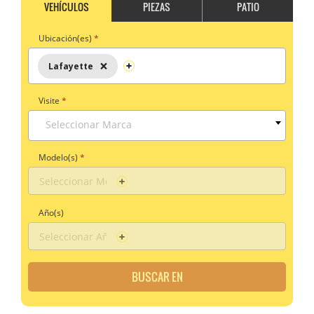
VEHÍCULOS
PIEZAS
PATIO
Ubicación(es)
*
×
Lafayette
Visite
*
Seleccionar Marca
Modelo(s)
*
Año(s)
BUSCAR EN