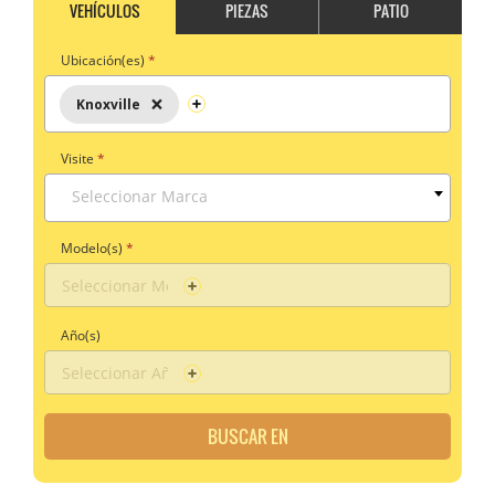
VEHÍCULOS
PIEZAS
PATIO
Ubicación(es)
*
×
Knoxville
Visite
*
Seleccionar Marca
Modelo(s)
*
Año(s)
BUSCAR EN