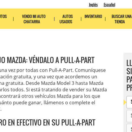
Inglés
Español
UTOS
VENDO MI AUTO
AUTOS
INVENTARIO
BUSCAR UNA
CHATARRA
USADOS
TIENDA
JO MAZDA: VÉNDALO A PULL-A-PART
L
S
una vez por todas con Pull-A-Part. Comuníquese
ación gratuita, y una vez que acordemos un
P
ma gratuita. Desde Mazda Model 3 hasta Mazda
P
rlos todos. Si está tratando de vender su Mazda
ncontrará otros vehículos Mazda para los que
uánto puede ganar, llámenos o complete el
.
O EN EFECTIVO EN SU PULL-A-PART