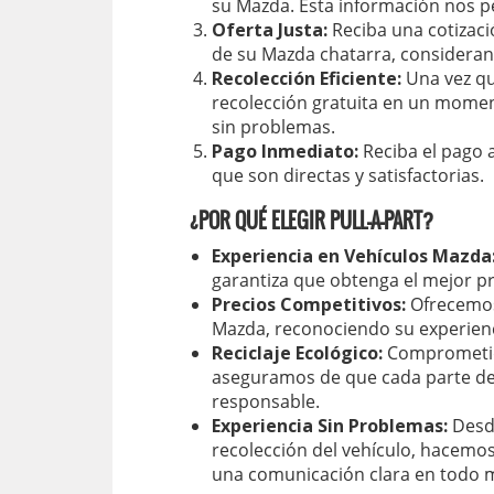
su Mazda. Esta información nos pe
Oferta Justa:
Reciba una cotizació
de su Mazda chatarra, considera
Recolección Eficiente:
Una vez qu
recolección gratuita en un mome
sin problemas.
Pago Inmediato:
Reciba el pago 
que son directas y satisfactorias.
¿POR QUÉ ELEGIR PULL-A-PART?
Experiencia en Vehículos Mazda
garantiza que obtenga el mejor pr
Precios Competitivos:
Ofrecemos
Mazda, reconociendo su experienc
Reciclaje Ecológico:
Comprometido
aseguramos de que cada parte de
responsable.
Experiencia Sin Problemas:
Desde
recolección del vehículo, hacemos 
una comunicación clara en todo