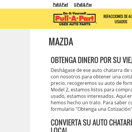
Pull-A-Part
U-Pull-&-Pay
REFACCIONES DE A
USADOS
MAZDA
OBTENGA DINERO POR SU VIE
Deshágase de ese auto chatarra de 
con nosotros para obtener una cotiz
precio, recogeremos su auto de for
Model 2, estamos listos para compra
usado, estamos interesados. Aquí e
hemos hecho un trato. Para saber c
formulario "Obtenga una Cotización"
CONVIERTA SU AUTO CHATARR
LOCAL