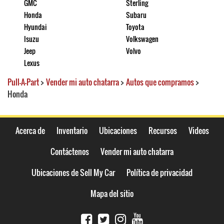
GMC
Sterling
Honda
Subaru
Hyundai
Toyota
Isuzu
Volkswagen
Jeep
Volvo
Lexus
Pull-A-Part
>
Vender mi auto chatarra
>
Autos que compramos
>
Honda
Acerca de
Inventario
Ubicaciones
Recursos
Videos
Contáctenos
Vender mi auto chatarra
Ubicaciones de Sell My Car
Política de privacidad
Mapa del sitio