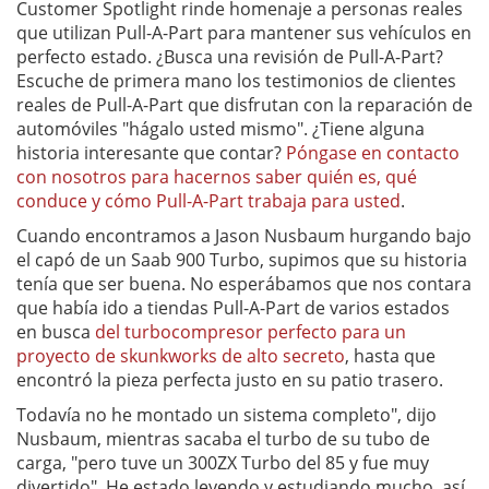
Customer Spotlight rinde homenaje a personas reales
que utilizan Pull-A-Part para mantener sus vehículos en
perfecto estado. ¿Busca una revisión de Pull-A-Part?
Escuche de primera mano los testimonios de clientes
reales de Pull-A-Part que disfrutan con la reparación de
automóviles "hágalo usted mismo". ¿Tiene alguna
historia interesante que contar?
Póngase en contacto
con nosotros para hacernos saber quién es, qué
conduce y cómo Pull-A-Part trabaja para usted
.
Cuando encontramos a Jason Nusbaum hurgando bajo
el capó de un Saab 900 Turbo, supimos que su historia
tenía que ser buena. No esperábamos que nos contara
que había ido a tiendas Pull-A-Part de varios estados
en busca
del turbocompresor perfecto para un
proyecto de skunkworks de alto secreto
, hasta que
encontró la pieza perfecta justo en su patio trasero.
Todavía no he montado un sistema completo", dijo
Nusbaum, mientras sacaba el turbo de su tubo de
carga, "pero tuve un 300ZX Turbo del 85 y fue muy
divertido". He estado leyendo y estudiando mucho, así