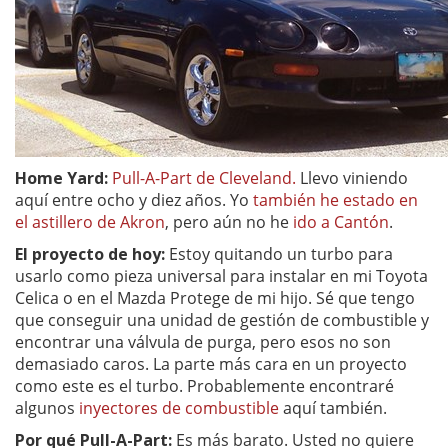
Home Yard:
Pull-A-Part de Cleveland.
Llevo viniendo
aquí entre ocho y diez años. Yo
también he estado en
el astillero de Akron
, pero aún no he
ido a Cantón
.
El proyecto de hoy:
Estoy quitando un turbo para
usarlo como pieza universal para instalar en mi Toyota
Celica o en el Mazda Protege de mi hijo. Sé que tengo
que conseguir una unidad de gestión de combustible y
encontrar una válvula de purga, pero esos no son
demasiado caros. La parte más cara en un proyecto
como este es el turbo. Probablemente encontraré
algunos
inyectores de combustible
aquí también.
Por qué Pull-A-Part:
Es más barato. Usted no quiere