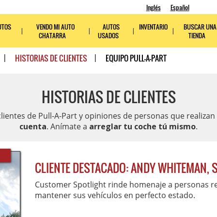
Inglés
Español
UTOS
VENDO MI AUTO
AUTOS
INVENTARIO
BUSCAR UNA
CHATARRA
USADOS
TIENDA
HISTORIAS DE CLIENTES
EQUIPO PULL-A-PART
HISTORIAS DE CLIENTES
lientes de Pull-A-Part y opiniones de personas que realizan
cuenta
. Anímate a
arreglar tu coche tú mismo
.
CLIENTE DESTACADO: ANDY WHITEMAN, S
Customer Spotlight rinde homenaje a personas rea
mantener sus vehículos en perfecto estado.