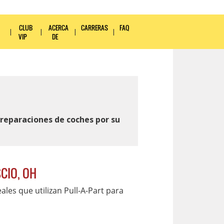
CLUB
ACERCA
CARRERAS
FAQ
VIP
DE
reparaciones de coches por su
CIO, OH
les que utilizan Pull-A-Part para