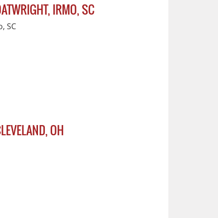
OATWRIGHT, IRMO, SC
o, SC
CLEVELAND, OH