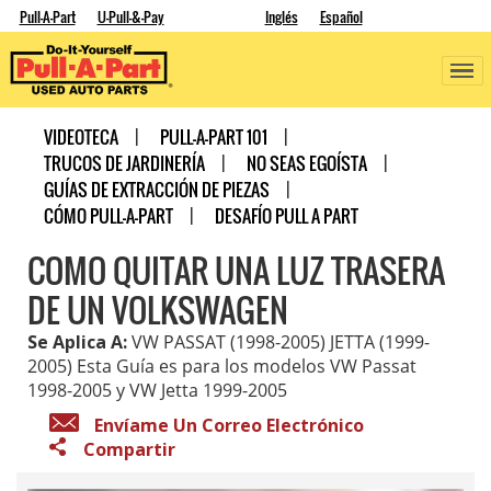
Pull-A-Part
U-Pull-&-Pay
Inglés
Español
VIDEOTECA
PULL-A-PART 101
TRUCOS DE JARDINERÍA
NO SEAS EGOÍSTA
GUÍAS DE EXTRACCIÓN DE PIEZAS
CÓMO PULL-A-PART
DESAFÍO PULL A PART
COMO QUITAR UNA LUZ TRASERA
DE UN VOLKSWAGEN
Se Aplica A:
VW PASSAT (1998-2005) JETTA (1999-
2005) Esta Guía es para los modelos VW Passat
1998-2005 y VW Jetta 1999-2005
Envíame Un Correo Electrónico
Compartir