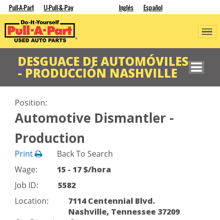
Pull-A-Part
U-Pull-&-Pay
Inglés
Español
DESGUACE DE AUTOMÓVILES
- PRODUCCIÓN NASHVILLE
Position:
Automotive Dismantler -
Production
Print
Back To Search
Wage:
15 - 17 $/hora
Job ID:
5582
Location:
7114 Centennial Blvd.
Nashville, Tennessee 37209