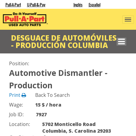
Pull-A-Part
U-Pull-&-Pay
Inglés
Español
DESGUACE DE AUTOMÓVILES
- PRODUCCIÓN COLUMBIA
Position:
Automotive Dismantler -
Production
Print
Back To Search
Wage:
15 $ / hora
Job ID:
7927
Location:
5702 Monticello Road
Columbia, S. Carolina 29203