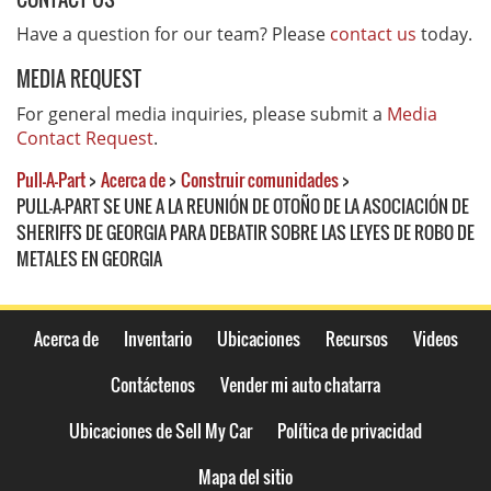
Have a question for our team? Please
contact us
today.
MEDIA REQUEST
For general media inquiries, please submit a
Media
Contact Request
.
Pull-A-Part
>
Acerca de
>
Construir comunidades
>
PULL-A-PART SE UNE A LA REUNIÓN DE OTOÑO DE LA ASOCIACIÓN DE
SHERIFFS DE GEORGIA PARA DEBATIR SOBRE LAS LEYES DE ROBO DE
METALES EN GEORGIA
Acerca de
Inventario
Ubicaciones
Recursos
Videos
Contáctenos
Vender mi auto chatarra
Ubicaciones de Sell My Car
Política de privacidad
Mapa del sitio