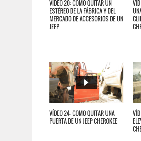
VÍDEO 20: CÓMO QUITAR UN
VÍD
ESTÉREO DE LA FÁBRICA Y DEL
UNA
MERCADO DE ACCESORIOS DE UN
CLI
JEEP
CH
VÍDEO 24: COMO QUITAR UNA
VÍD
PUERTA DE UN JEEP CHEROKEE
ELE
CH