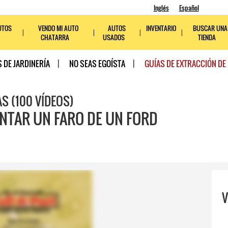
Inglés
Español
UTOS
VENDO MI AUTO
AUTOS
INVENTARIO
BUSCAR UNA
CHATARRA
USADOS
TIENDA
 DE JARDINERÍA
NO SEAS EGOÍSTA
GUÍAS DE EXTRACCIÓN DE 
S (100 VÍDEOS)
NTAR UN FARO DE UN FORD
V