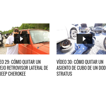
EO 29: CÓMO QUITAR UN
VÍDEO 30: CÓMO QUITAR UN
EJO RETROVISOR LATERAL DE
ASIENTO DE CUBO DE UN DO
JEEP CHEROKEE
STRATUS