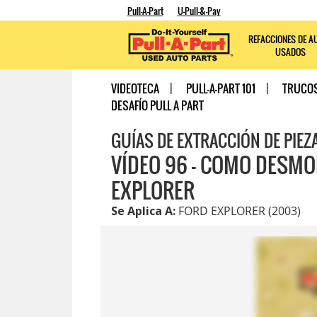
Pull-A-Part
U-Pull-&-Pay
REFACCIONES DE A
USADOS
VIDEOTECA
PULL-A-PART 101
TRUCOS
DESAFÍO PULL A PART
GUÍAS DE EXTRACCIÓN DE PIEZA
VÍDEO 96 - COMO DESMO
EXPLORER
Se Aplica A:
FORD EXPLORER (2003)