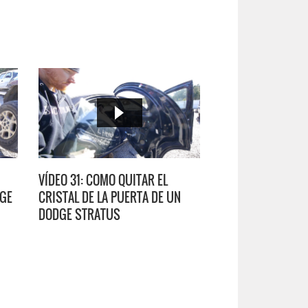
VÍDEO 31: COMO QUITAR EL
DGE
CRISTAL DE LA PUERTA DE UN
DODGE STRATUS