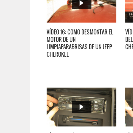
VÍDEO 16: COMO DESMONTAR EL
VÍD
MOTOR DE UN
DEL
LIMPIAPARABRISAS DE UN JEEP
CH
CHEROKEE