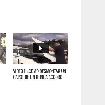
VÍDEO 11: COMO DESMONTAR UN
CAPOT DE UN HONDA ACCORD