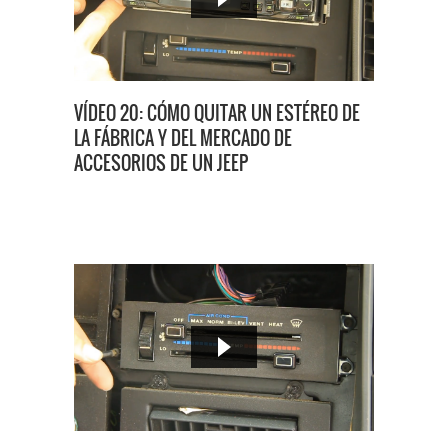
VÍDEO 20: CÓMO QUITAR UN ESTÉREO DE
LA FÁBRICA Y DEL MERCADO DE
ACCESORIOS DE UN JEEP