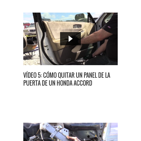
VÍDEO 5: CÓMO QUITAR UN PANEL DE LA
PUERTA DE UN HONDA ACCORD