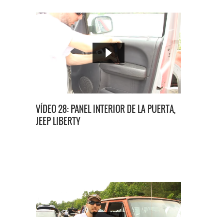
VÍDEO 28: PANEL INTERIOR DE LA PUERTA,
JEEP LIBERTY