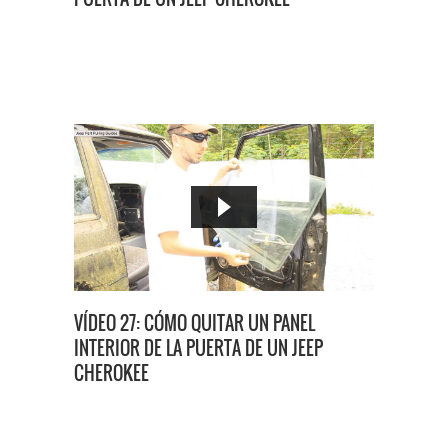
VÍDEO 27: CÓMO QUITAR UN PANEL
INTERIOR DE LA PUERTA DE UN JEEP
CHEROKEE