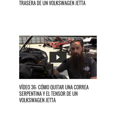
TRASERA DE UN VOLKSWAGEN JETTA
VÍDEO 36: CÓMO QUITAR UNA CORREA
SERPENTINA Y EL TENSOR DE UN
VOLKSWAGEN JETTA