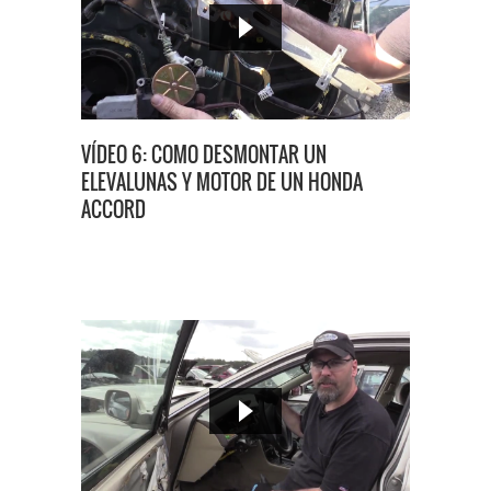
VÍDEO 6: COMO DESMONTAR UN
ELEVALUNAS Y MOTOR DE UN HONDA
ACCORD