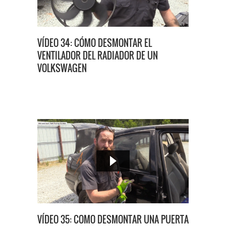
VÍDEO 34: CÓMO DESMONTAR EL
VENTILADOR DEL RADIADOR DE UN
VOLKSWAGEN
VÍDEO 35: COMO DESMONTAR UNA PUERTA