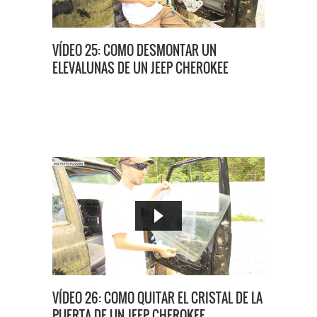
VÍDEO 25: COMO DESMONTAR UN
ELEVALUNAS DE UN JEEP CHEROKEE
VÍDEO 26: COMO QUITAR EL CRISTAL DE LA
PUERTA DE UN JEEP CHEROKEE