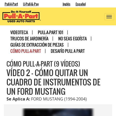
Pull-A-Part
U-Pull-&-Pay
Inglés
Español
VIDEOTECA
PULL-A-PART 101
TRUCOS DE JARDINERÍA
NO SEAS EGOÍSTA
GUÍAS DE EXTRACCIÓN DE PIEZAS
CÓMO PULL-A-PART
DESAFÍO PULL A PART
CÓMO PULL-A-PART (9 VÍDEOS)
VÍDEO 2 - CÓMO QUITAR UN
CUADRO DE INSTRUMENTOS DE
UN FORD MUSTANG
Se Aplica A:
FORD MUSTANG (1994-2004)